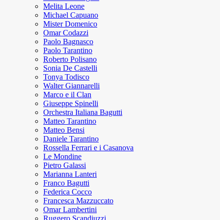
Melita Leone
Michael Capuano
Mister Domenico
Omar Codazzi
Paolo Bagnasco
Paolo Tarantino
Roberto Polisano
Sonia De Castelli
Tonya Todisco
Walter Giannarelli
Marco e il Clan
Giuseppe Spinelli
Orchestra Italiana Bagutti
Matteo Tarantino
Matteo Bensi
Daniele Tarantino
Rossella Ferrari e i Casanova
Le Mondine
Pietro Galassi
Marianna Lanteri
Franco Bagutti
Federica Cocco
Francesca Mazzuccato
Omar Lambertini
Ruggero Scandiuzzi