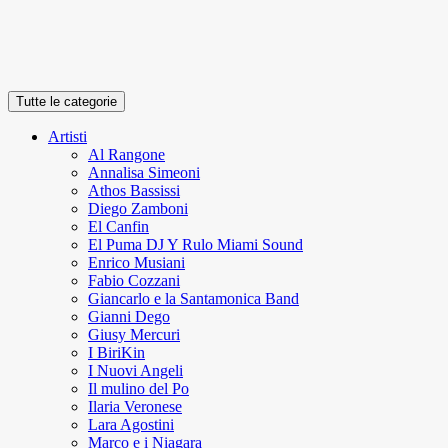
Tutte le categorie
Artisti
Al Rangone
Annalisa Simeoni
Athos Bassissi
Diego Zamboni
El Canfin
El Puma DJ Y Rulo Miami Sound
Enrico Musiani
Fabio Cozzani
Giancarlo e la Santamonica Band
Gianni Dego
Giusy Mercuri
I BiriKin
I Nuovi Angeli
Il mulino del Po
Ilaria Veronese
Lara Agostini
Marco e i Niagara