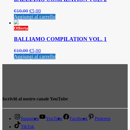
€
10,00
€
5,00
Aggiungi al carrello
Offerta
BALLIAMO COMPILATION VOL. 1
€
10,00
€
5,00
Aggiungi al carrello
Iscriviti al nostro canale YouTube
Instagram
YouTube
Facebook
Pinterest
TikTok