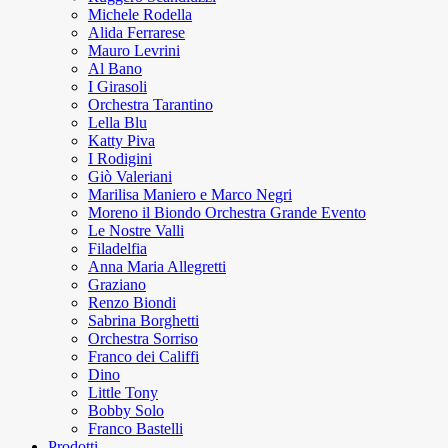
Michele Rodella
Alida Ferrarese
Mauro Levrini
Al Bano
I Girasoli
Orchestra Tarantino
Lella Blu
Katty Piva
I Rodigini
Giò Valeriani
Marilisa Maniero e Marco Negri
Moreno il Biondo Orchestra Grande Evento
Le Nostre Valli
Filadelfia
Anna Maria Allegretti
Graziano
Renzo Biondi
Sabrina Borghetti
Orchestra Sorriso
Franco dei Califfi
Dino
Little Tony
Bobby Solo
Franco Bastelli
Prodotti